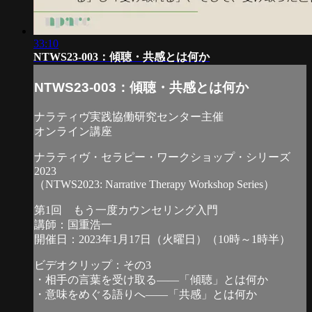
33:10
NTWS23-003：傾聴・共感とは何か
NTWS23-003：傾聴・共感とは何か
ナラティヴ実践協働研究センター主催
オンライン講座
ナラティヴ・セラピー・ワークショップ・シリーズ
2023
（NTWS2023: Narrative Therapy Workshop Series）
第1回 もう一度カウンセリング入門
講師：国重浩一
開催日：2023年1月17日（火曜日）（10時～1時半）
ビデオクリップ：その3
・相手の言葉を受け取る――「傾聴」とは何か
・意味をめぐる語りへ――「共感」とは何か